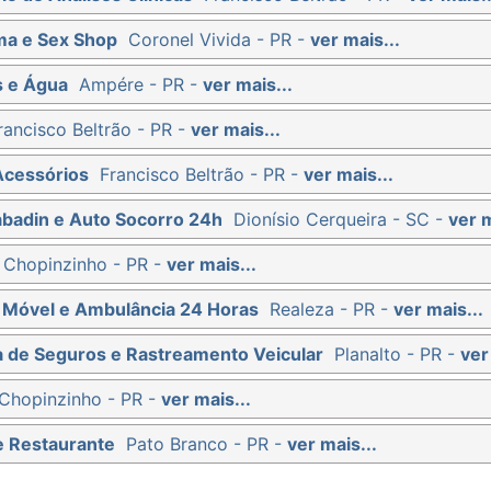
ma e Sex Shop
Coronel Vivida - PR -
ver mais...
s e Água
Ampére - PR -
ver mais...
rancisco Beltrão - PR -
ver mais...
Acessórios
Francisco Beltrão - PR -
ver mais...
abadin e Auto Socorro 24h
Dionísio Cerqueira - SC -
ver m
Chopinzinho - PR -
ver mais...
ti Móvel e Ambulância 24 Horas
Realeza - PR -
ver mais...
ra de Seguros e Rastreamento Veicular
Planalto - PR -
ver
Chopinzinho - PR -
ver mais...
e Restaurante
Pato Branco - PR -
ver mais...