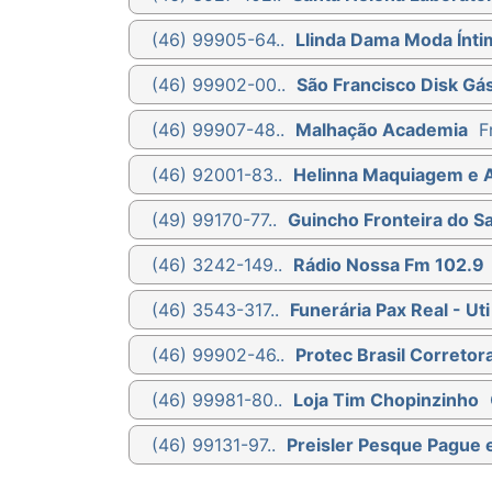
(46) 99905-64..
Llinda Dama Moda Ínti
(46) 99902-00..
São Francisco Disk Gá
(46) 99907-48..
Malhação Academia
F
(46) 92001-83..
Helinna Maquiagem e 
(49) 99170-77..
Guincho Fronteira do S
(46) 3242-149..
Rádio Nossa Fm 102.9
(46) 3543-317..
Funerária Pax Real - U
(46) 99902-46..
Protec Brasil Correto
(46) 99981-80..
Loja Tim Chopinzinho
(46) 99131-97..
Preisler Pesque Pague 