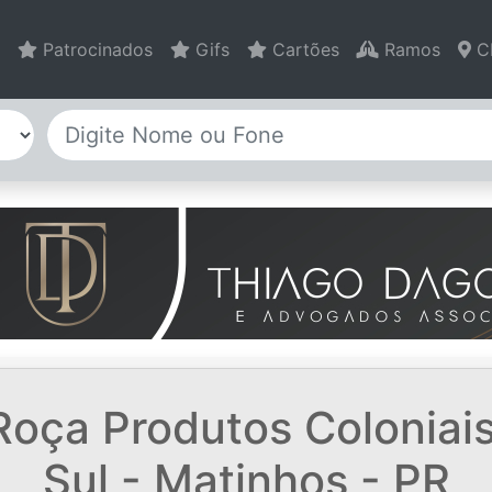
Patrocinados
Gifs
Cartões
Ramos
C
oça Produtos Coloniais
Sul - Matinhos - PR