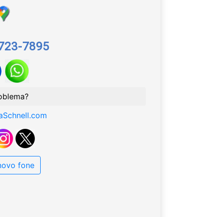
8723-7895
oblema?
aSchnell.com
 novo fone