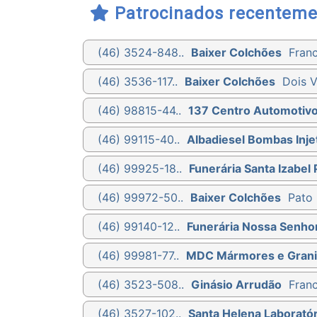
Patrocinados recenteme
(46) 3524-848..
Baixer Colchões
Franc
(46) 3536-117..
Baixer Colchões
Dois V
(46) 98815-44..
137 Centro Automotiv
(46) 99115-40..
Albadiesel Bombas Injet
(46) 99925-18..
Funerária Santa Izabel 
(46) 99972-50..
Baixer Colchões
Pato 
(46) 99140-12..
Funerária Nossa Senho
(46) 99981-77..
MDC Mármores e Grani
(46) 3523-508..
Ginásio Arrudão
Franc
(46) 3527-102..
Santa Helena Laboratór