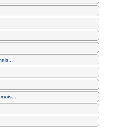
ais...
 mais...