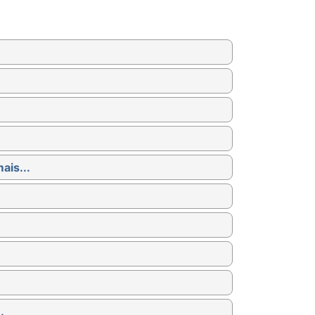
ais...
.