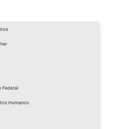
iros
lher
a Federal
eitos Humanos