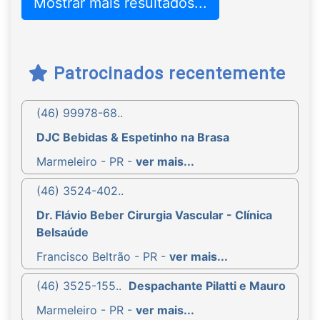
Mostrar mais resultados...
marmitas para quem busca uma refeição rápida e
saborosa.
Somos
pet friendly
, aceitando animais de pequeno
porte, para que você possa se hospedar com mais
Patrocinados recentemente
tranquilidade e comodidade.
(46) 99978-68..
trabalhamos com:
DJC Bebidas & Espetinho na Brasa
Hospedagem
|
Pet friendly
|
Café da manhã
colonial
|
Jantar
|
Pratos feitos
|
Marmitas.
Marmeleiro - PR -
ver mais...
WhatsApp
(46) 3524-402..
: (46) 99970-4957
Dr. Flávio Beber Cirurgia Vascular - Clínica
Belsaúde
Francisco Beltrão - PR -
ver mais...
(46) 3525-155..
Despachante Pilatti e Mauro
Marmeleiro - PR -
ver mais...