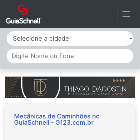
Selecione a cidade
Mecânicas de Caminhões no
GuiaSchnell - G123.com.br