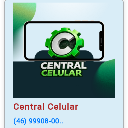
maquinário pesado;
WhatsApp
: (46) 99108-4027
Atendendo todo o sudoeste do Paraná!
Central Celular
(46) 99908-00..