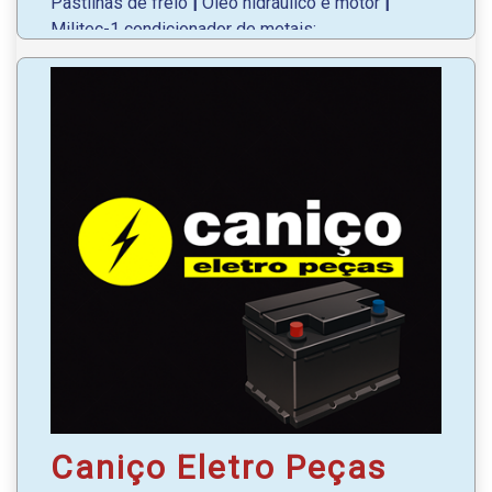
Pastilhas de freio
|
Óleo hidráulico e motor
|
Militec-1 condicionador de metais;
Linha (leve, pesada e industrial) completa de
filtros e lubrificantes;
WhatsApp
: (46) 3223-1385 | (46) 3223-3633
Caniço Eletro Peças