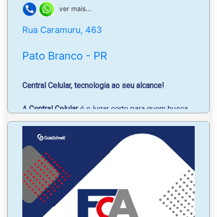
ver mais...
Rua Caramuru, 463
Pato Branco - PR
Central Celular, tecnologia ao seu alcance!
A
Central Celular
é o lugar certo para quem busca
qualidade, variedade e confiança!
Trabalhamos com a venda de
celulares, TVs e
produtos de som, incluindo a linha da JBL,
sempre
com ótimos preços.
Facilitamos sua compra com opções de
pagamento no boleto.