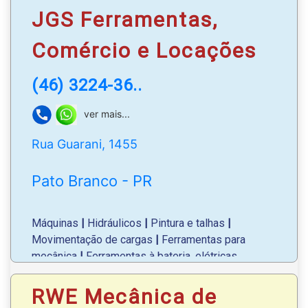
JGS Ferramentas,
Comércio e Locações
(46) 3224-36..
ver mais...
Rua Guarani, 1455
Pato Branco - PR
Máquinas
|
Hidráulicos
|
Pintura e talhas
|
Movimentação de cargas
|
Ferramentas para
mecânica
|
Ferramentas à bateria, elétricas,
pneumáticas;
RWE Mecânica de
Manuais para corte
|
Locações e vendas de