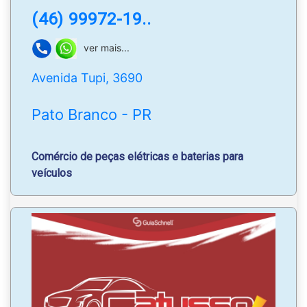
(46) 99972-19..
ver mais...
Avenida Tupi, 3690
Pato Branco - PR
Comércio de peças elétricas e baterias para
veículos
Faróis
|
Elétrica
|
Baterias
|
Lanternas
|
Lâmpadas
|
Engates;
Trabalhamos com várias marcas de baterias para
veículos nacionais e importados.
Fazemos o teste e trocamos a bateria em nossa