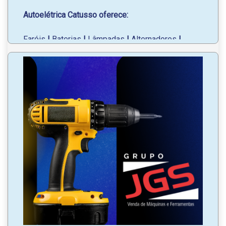
Autoelétrica Catusso oferece:
Faróis
|
Baterias
|
Lâmpadas
|
Alternadores
|
Motores de partida
|
Acessórios em geral;
Serviços elétricos em carros, caminhões e
máquinas agrícolas.
Em frente à Concessionária Jeep.
WhatsApp
: (46) 99120-6060