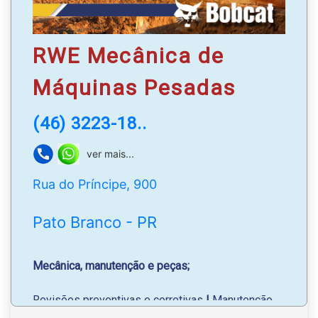
RWE Mecânica de
Máquinas Pesadas
(46) 3223-18..
ver mais...
Rua do Príncipe, 900
Pato Branco - PR
Mecânica, manutenção e peças;
Revisões preventivas e corretivas
|
Manutenção
de Bob Cat
|
Trabalhamos com toda linha de