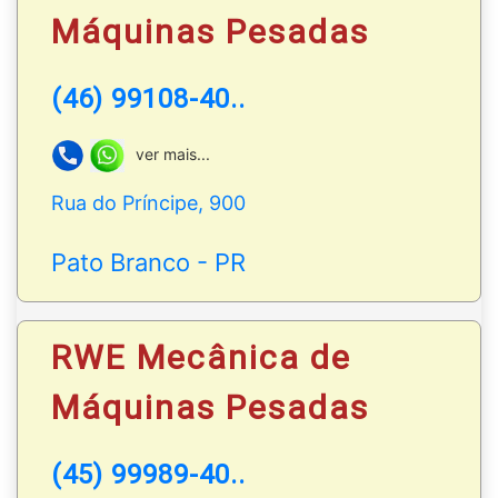
equipamentos para solda;
Máquinas Pesadas
Marcenaria
|
Compressores
|
Lavadoras
|
Carro
(46) 99108-40..
pallets
|
Abrasivos
|
Armários
|
Bancadas
|
Caixas
|
Aspiradores
|
Automotivo
|
Exaustores;
ver mais...
WhatsApp
: (46) 99972-3676 | (46) 98818-9828
Rua do Príncipe, 900
Contato
WhatsApp
para
locação de máquinas: (46)
Pato Branco - PR
99916-2929
RWE Mecânica de
Máquinas Pesadas
(45) 99989-40..