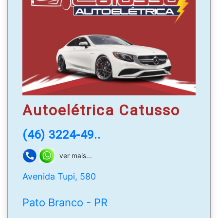
loja.
Horário de atendimento:
de segunda à sexta-feira
de 7:40h às 12h | 13:15h às 18h
WhatsApp
: (46) 99972-1917
Autoelétrica Catusso
(46) 3224-49..
ver mais...
Avenida Tupi, 580
Pato Branco - PR