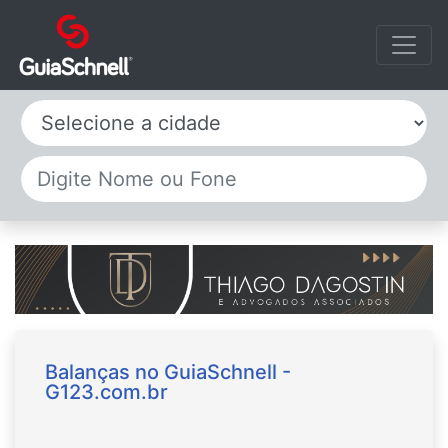
Selecione a cidade
Balanças no GuiaSchnell -
G123.com.br