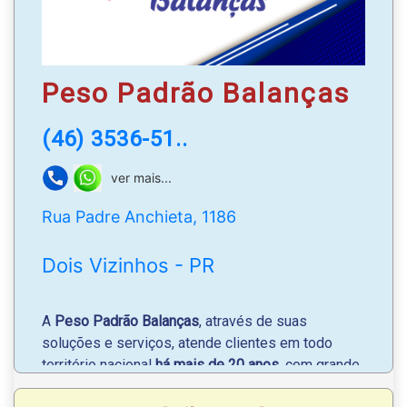
Peso Padrão Balanças
(46) 3536-51..
ver mais...
Rua Padre Anchieta, 1186
Dois Vizinhos - PR
A
Peso Padrão Balanças
, através de suas
soluções e serviços, atende clientes em todo
território nacional
há mais de 20 anos
, com grande
destaque para sistema de pesagem avícola. É uma