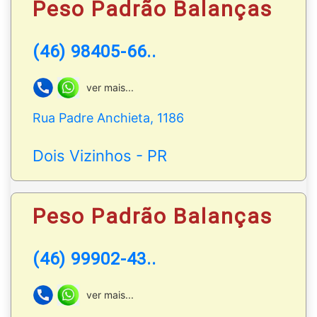
empresa em constante desenvolvimento!
Peso Padrão Balanças
Venda e assistência técnica
especializada em
(46) 98405-66..
balanças, mecânicas e eletrônicas.
Autorizado pelo IPEM - PR
ver mais...
Rua Padre Anchieta, 1186
WhatsApp
: (46) 99902-4384
Dois Vizinhos - PR
Peso Padrão Balanças
(46) 99902-43..
ver mais...