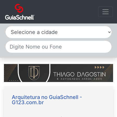
Selecione a cidade
Arquitetura no GuiaSchnell -
G123.com.br