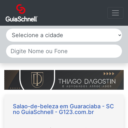
Selecione a cidade
Salao-de-beleza em Guaraciaba - SC
no GuiaSchnell - G123.com.br