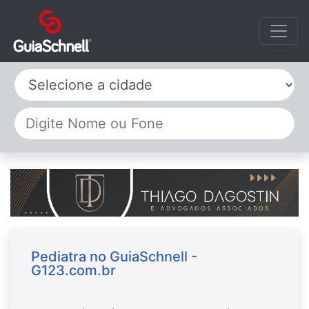
Selecione a cidade
Pediatra no GuiaSchnell -
G123.com.br