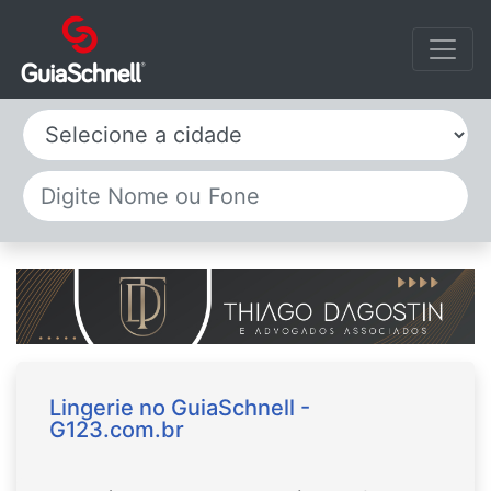
Selecione a cidade
Lingerie no GuiaSchnell -
G123.com.br