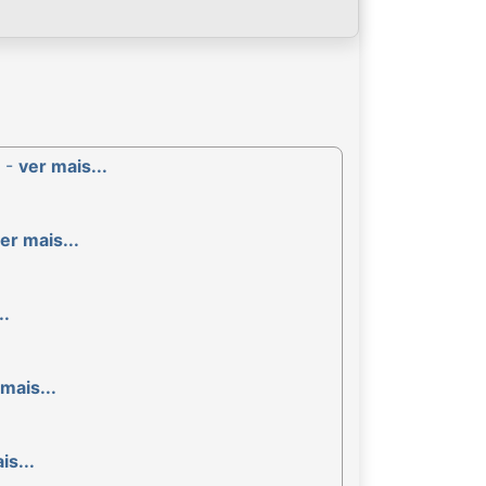
R -
ver mais...
er mais...
..
mais...
is...