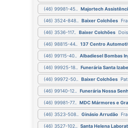
(46) 99981-45..
Majortech Assistênci
(46) 3524-848..
Baixer Colchões
Fra
(46) 3536-117..
Baixer Colchões
Dois
(46) 98815-44..
137 Centro Automoti
(46) 99115-40..
Albadiesel Bombas Inj
(46) 99925-18..
Funerária Santa Izabe
(46) 99972-50..
Baixer Colchões
Pat
(46) 99140-12..
Funerária Nossa Sen
(46) 99981-77..
MDC Mármores e Gra
(46) 3523-508..
Ginásio Arrudão
Fra
(46) 3527-102..
Santa Helena Laborat