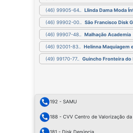
(46) 99905-64..
Llinda Dama Moda Ín
(46) 99902-00..
São Francisco Disk 
(46) 99907-48..
Malhação Academia
(46) 92001-83..
Helinna Maquiagem e
(49) 99170-77..
Guincho Fronteira do
192 - SAMU
188 - CVV Centro de Valorização da
181 - Disk Denúncia