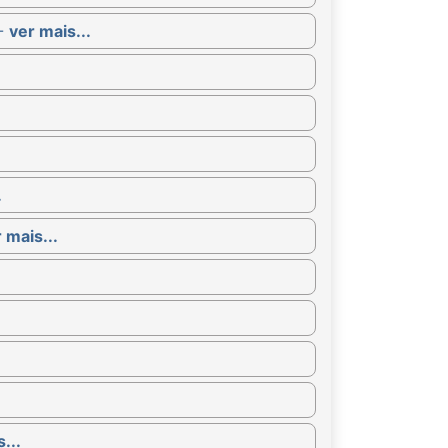
 -
ver mais...
.
 mais...
...