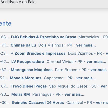
Auditivos e da Fala
ente
68...
DJC Bebidas & Espetinho na Brasa
Marmeleiro - P
71...
Chimas da Lu
Dois Vizinhos - PR -
ver mais...
23...
+ Zoom Brindes e Impressos
Dois Vizinhos - PR -
v
62...
LV Recuperadora
Coronel Vivida - PR -
ver mais...
87...
Menegusso Máquinas
Pato Branco - PR -
ver mais.
52...
Móveis Marques
Capanema - PR -
ver mais...
07...
Trevo Diesel Peças
São Miguel do Oeste - SC -
ver 
90...
Molas RM
Paranaguá - PR -
ver mais...
-00...
Guincho Cascavel 24 Horas
Cascavel - PR -
ver ma