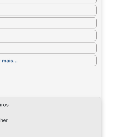
 mais...
iros
lher