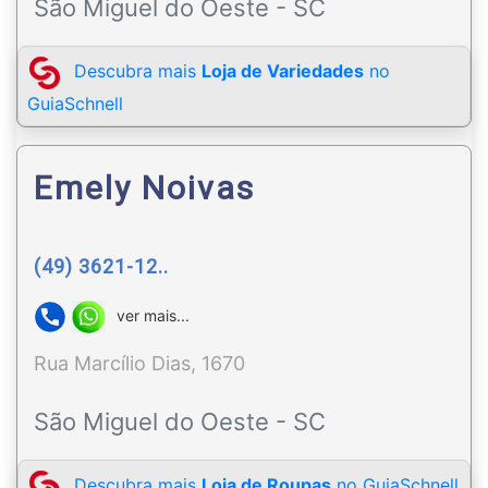
São Miguel do Oeste - SC
Descubra mais
Loja de Variedades
no
GuiaSchnell
Emely Noivas
(49) 3621-12..
ver mais...
Rua Marcílio Dias, 1670
São Miguel do Oeste - SC
Descubra mais
Loja de Roupas
no GuiaSchnell