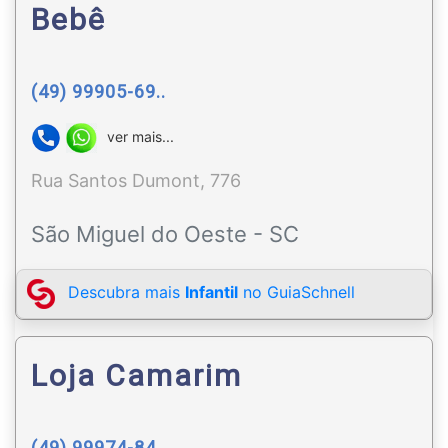
Bebê
(49) 99905-69..
ver mais...
Rua Santos Dumont, 776
São Miguel do Oeste - SC
Descubra mais
Infantil
no GuiaSchnell
Loja Camarim
(49) 99974-84..