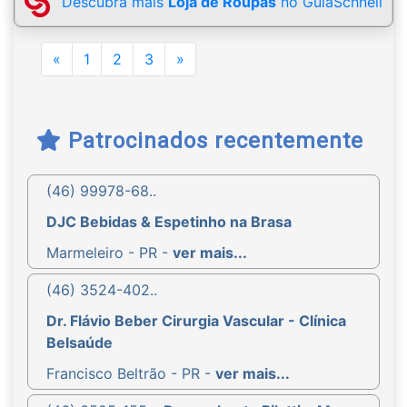
Descubra mais
Loja de Roupas
no GuiaSchnell
Previous
Next
«
1
2
3
»
Patrocinados recentemente
(46) 99978-68..
DJC Bebidas & Espetinho na Brasa
Marmeleiro - PR -
ver mais...
(46) 3524-402..
Dr. Flávio Beber Cirurgia Vascular - Clínica
Belsaúde
Francisco Beltrão - PR -
ver mais...