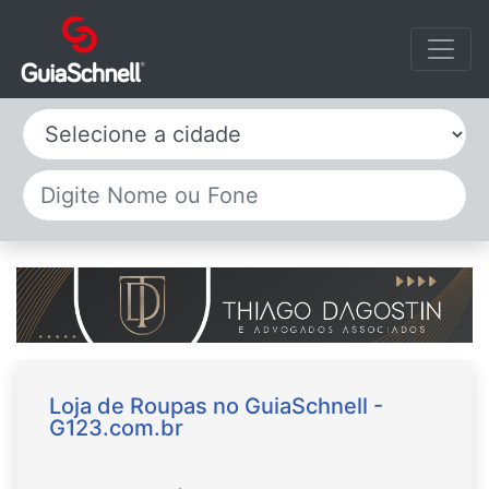
Selecione a cidade
Loja de Roupas no GuiaSchnell -
G123.com.br