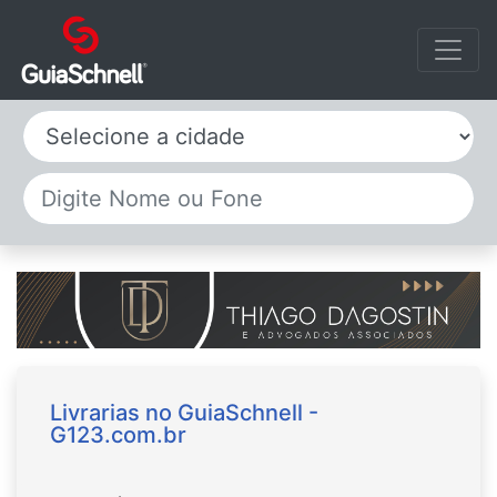
Selecione a cidade
Livrarias no GuiaSchnell -
G123.com.br