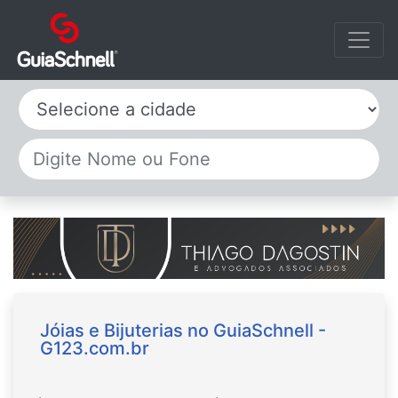
Selecione a cidade
Jóias e Bijuterias no GuiaSchnell -
G123.com.br