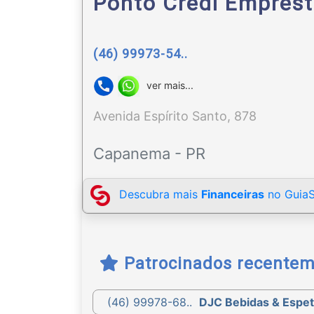
Ponto Credi Emprés
(46) 99973-54..
ver mais...
Avenida Espírito Santo, 878
Capanema - PR
Descubra mais
Financeiras
no GuiaS
Patrocinados recente
(46) 99978-68..
DJC Bebidas & Espet