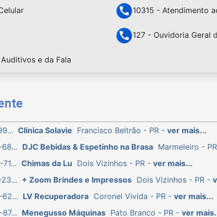
Celular
10315 - Atendimento a
127 - Ouvidoria Geral 
Auditivos e da Fala
ente
9...
Clinica Solavie
Francisco Beltrão - PR -
ver mais...
68...
DJC Bebidas & Espetinho na Brasa
Marmeleiro - P
71...
Chimas da Lu
Dois Vizinhos - PR -
ver mais...
23...
+ Zoom Brindes e Impressos
Dois Vizinhos - PR -
v
62...
LV Recuperadora
Coronel Vivida - PR -
ver mais...
87...
Menegusso Máquinas
Pato Branco - PR -
ver mais.