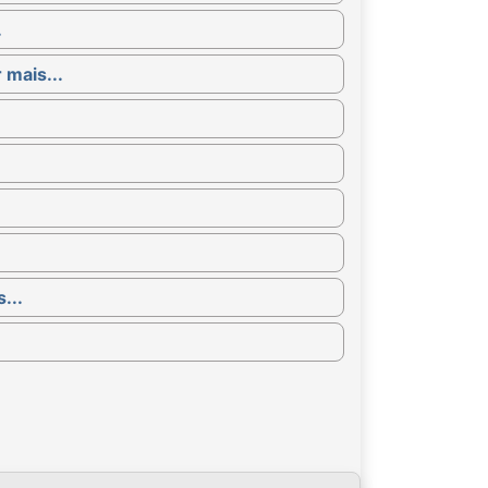
.
 mais...
...