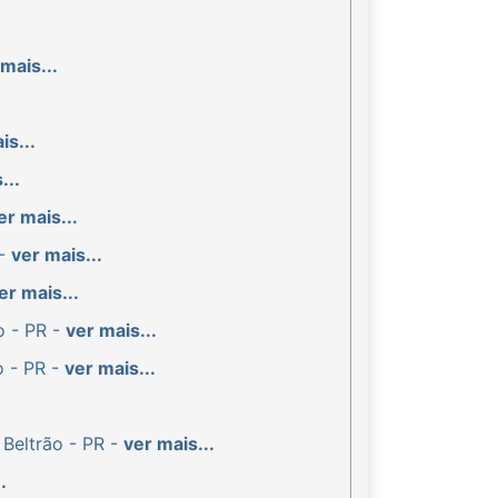
mais...
is...
...
er mais...
 -
ver mais...
er mais...
o - PR -
ver mais...
o - PR -
ver mais...
 Beltrão - PR -
ver mais...
.