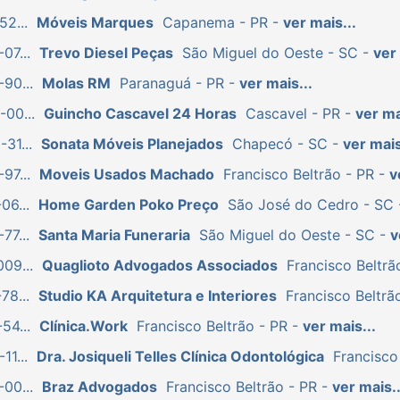
52...
Móveis Marques
Capanema - PR -
ver mais...
07...
Trevo Diesel Peças
São Miguel do Oeste - SC -
ver 
90...
Molas RM
Paranaguá - PR -
ver mais...
-00...
Guincho Cascavel 24 Horas
Cascavel - PR -
ver ma
31...
Sonata Móveis Planejados
Chapecó - SC -
ver mais
97...
Moveis Usados Machado
Francisco Beltrão - PR -
v
06...
Home Garden Poko Preço
São José do Cedro - SC
77...
Santa Maria Funeraria
São Miguel do Oeste - SC -
v
09...
Quaglioto Advogados Associados
Francisco Beltrã
78...
Studio KA Arquitetura e Interiores
Francisco Beltrã
54...
Clínica.Work
Francisco Beltrão - PR -
ver mais...
11...
Dra. Josiqueli Telles Clínica Odontológica
Francisco
00...
Braz Advogados
Francisco Beltrão - PR -
ver mais..