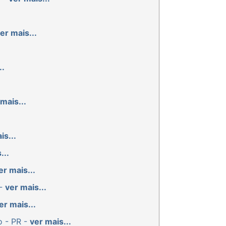
er mais...
..
mais...
is...
...
er mais...
 -
ver mais...
er mais...
o - PR -
ver mais...