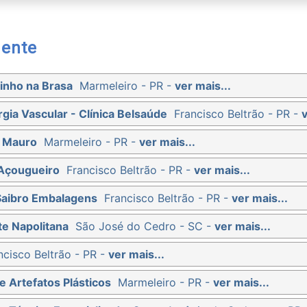
mente
inho na Brasa
Marmeleiro - PR -
ver mais...
rgia Vascular - Clínica Belsaúde
Francisco Beltrão - PR -
v
e Mauro
Marmeleiro - PR -
ver mais...
 Açougueiro
Francisco Beltrão - PR -
ver mais...
Saibro Embalagens
Francisco Beltrão - PR -
ver mais...
te Napolitana
São José do Cedro - SC -
ver mais...
ncisco Beltrão - PR -
ver mais...
e Artefatos Plásticos
Marmeleiro - PR -
ver mais...