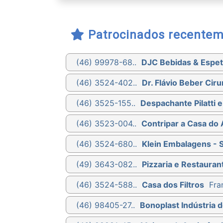
Patrocinados recente
(46) 99978-68..
DJC Bebidas & Espet
(46) 3524-402..
Dr. Flávio Beber Ciru
(46) 3525-155..
Despachante Pilatti 
(46) 3523-004..
Contripar a Casa do
(46) 3524-680..
Klein Embalagens - 
(49) 3643-082..
Pizzaria e Restauran
(46) 3524-588..
Casa dos Filtros
Fra
(46) 98405-27..
Bonoplast Indústria d