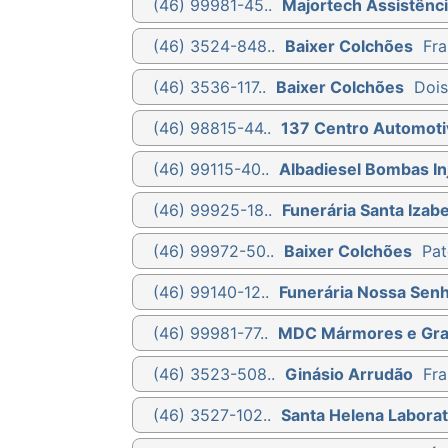
(46) 99981-45..
Majortech Assistênci
(46) 3524-848..
Baixer Colchões
Fra
(46) 3536-117..
Baixer Colchões
Dois
(46) 98815-44..
137 Centro Automoti
(46) 99115-40..
Albadiesel Bombas Inj
(46) 99925-18..
Funerária Santa Izabe
(46) 99972-50..
Baixer Colchões
Pat
(46) 99140-12..
Funerária Nossa Sen
(46) 99981-77..
MDC Mármores e Gra
(46) 3523-508..
Ginásio Arrudão
Fra
(46) 3527-102..
Santa Helena Laborat