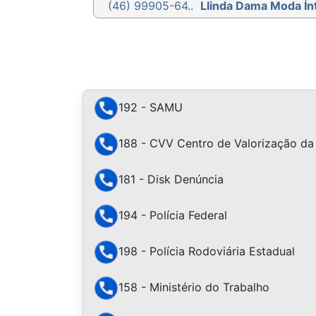
(46) 99905-64..
Llinda Dama Moda Ín
192 - SAMU
188 - CVV Centro de Valorização da
181 - Disk Denúncia
194 - Polícia Federal
198 - Polícia Rodoviária Estadual
158 - Ministério do Trabalho