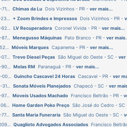
71...
Chimas da Lu
Dois Vizinhos - PR -
ver mais...
23...
+ Zoom Brindes e Impressos
Dois Vizinhos - PR -
v
62...
LV Recuperadora
Coronel Vivida - PR -
ver mais...
87...
Menegusso Máquinas
Pato Branco - PR -
ver mais.
52...
Móveis Marques
Capanema - PR -
ver mais...
07...
Trevo Diesel Peças
São Miguel do Oeste - SC -
ver 
90...
Molas RM
Paranaguá - PR -
ver mais...
-00...
Guincho Cascavel 24 Horas
Cascavel - PR -
ver ma
31...
Sonata Móveis Planejados
Chapecó - SC -
ver mais
97...
Moveis Usados Machado
Francisco Beltrão - PR -
v
06...
Home Garden Poko Preço
São José do Cedro - SC
77...
Santa Maria Funeraria
São Miguel do Oeste - SC -
v
09...
Quaglioto Advogados Associados
Francisco Beltrã