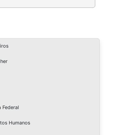
iros
lher
a Federal
eitos Humanos