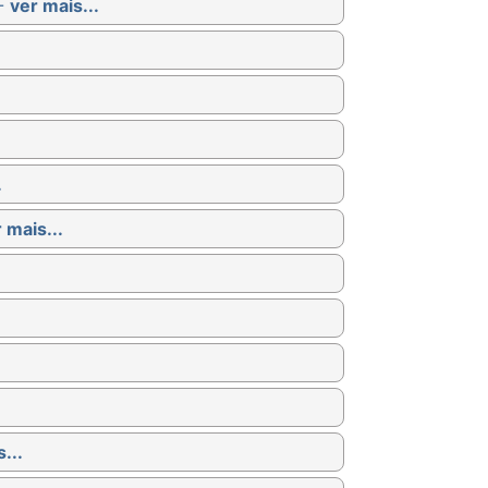
 -
ver mais...
.
 mais...
...