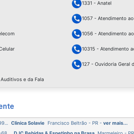
1331 - Anatel
1057 - Atendimento ao 
Telecom
1056 - Atendimento ao
Celular
10315 - Atendimento a
127 - Ouvidoria Geral 
Auditivos e da Fala
ente
9...
Clinica Solavie
Francisco Beltrão - PR -
ver mais...
68...
DJC Bebidas & Espetinho na Brasa
Marmeleiro - P