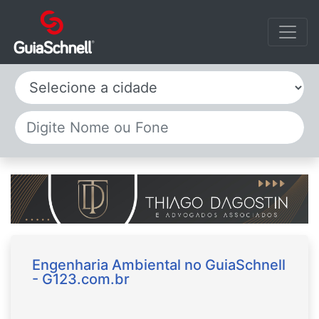
Selecione a cidade
Engenharia Ambiental no GuiaSchnell
- G123.com.br