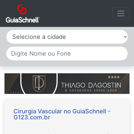
Selecione a cidade
Cirurgia Vascular no GuiaSchnell -
G123.com.br