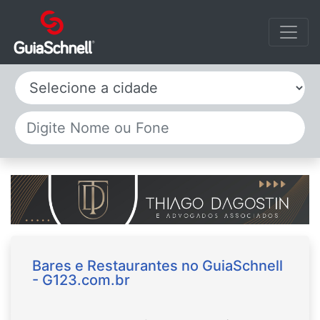
Selecione a cidade
Bares e Restaurantes no GuiaSchnell
- G123.com.br