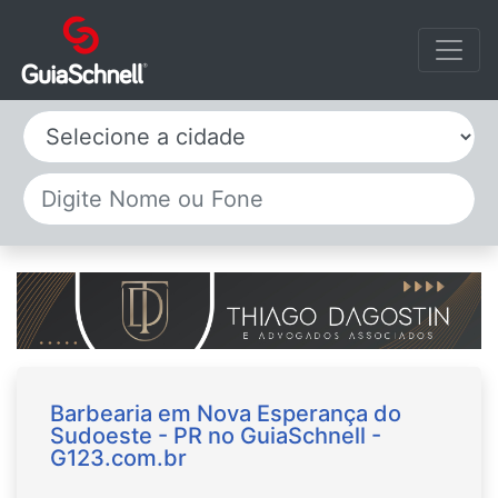
Selecione a cidade
Barbearia em Nova Esperança do
Sudoeste - PR no GuiaSchnell -
G123.com.br