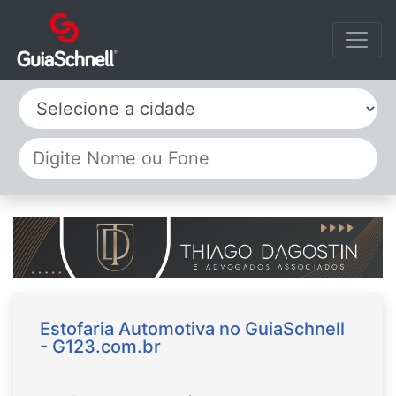
Selecione a cidade
Estofaria Automotiva no GuiaSchnell
- G123.com.br