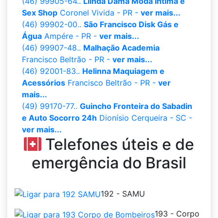
(46) 99905-64..
Llinda Dama Moda Íntima e
Sex Shop
Coronel Vivida - PR -
ver mais...
(46) 99902-00..
São Francisco Disk Gás e
Água
Ampére - PR -
ver mais...
(46) 99907-48..
Malhação Academia
Francisco Beltrão - PR -
ver mais...
(46) 92001-83..
Helinna Maquiagem e
Acessórios
Francisco Beltrão - PR -
ver
mais...
(49) 99170-77..
Guincho Fronteira do Sabadin
e Auto Socorro 24h
Dionísio Cerqueira - SC -
ver mais...
Telefones úteis e de
emergência do Brasil
192 - SAMU
193 - Corpo