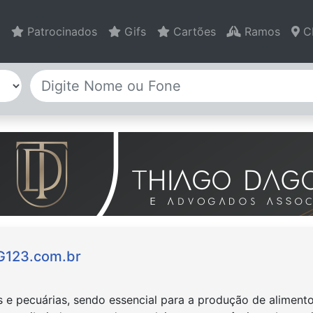
Patrocinados
Gifs
Cartões
Ramos
C
 G123.com.br
s e pecuárias, sendo essencial para a produção de aliment