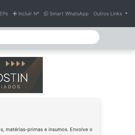
EPs
Incluir Nº
Smart WhatsApp
Outros Links
os, matérias-primas e insumos. Envolve o