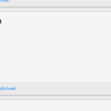
hnell
a
aSchnell