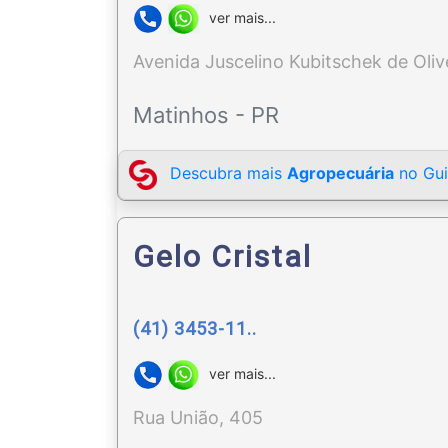
ver mais...
Avenida Juscelino Kubitschek de Olive
Matinhos - PR
Descubra mais
Agropecuária
no Gui
Gelo Cristal
(41) 3453-11..
ver mais...
Rua União, 405