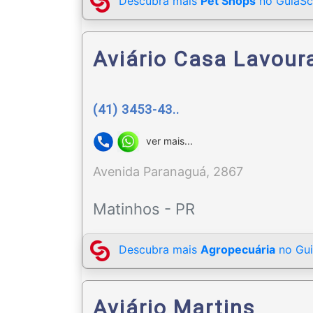
Descubra mais
Pet Shops
no GuiaSc
Aviário Casa Lavour
(41) 3453-43..
ver mais...
Avenida Paranaguá, 2867
Matinhos - PR
Descubra mais
Agropecuária
no Gui
Aviário Martins