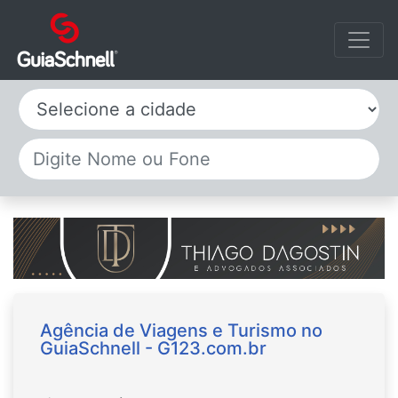
Selecione a cidade
Agência de Viagens e Turismo no
GuiaSchnell - G123.com.br