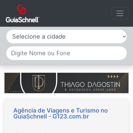
Selecione a cidade
Agência de Viagens e Turismo no
GuiaSchnell - G123.com.br