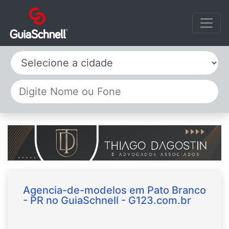
Selecione a cidade
Agencia-de-modelos em Pato Branco
- PR no GuiaSchnell - G123.com.br