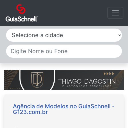
Selecione a cidade
Agência de Modelos no GuiaSchnell -
G123.com.br