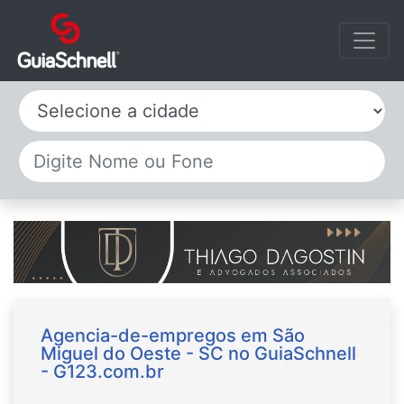
Selecione a cidade
Agencia-de-empregos em São
Miguel do Oeste - SC no GuiaSchnell
- G123.com.br