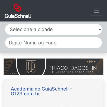
Selecione a cidade
Academia no GuiaSchnell -
G123.com.br