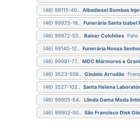
(46) 99115-40..
Albadiesel Bombas Injet
(46) 99925-18..
Funerária Santa Izabel 
(46) 99972-50..
Baixer Colchões
Pato 
(46) 99140-12..
Funerária Nossa Senho
(46) 99981-77..
MDC Mármores e Grani
(46) 3523-508..
Ginásio Arrudão
Franc
(46) 3527-102..
Santa Helena Laboratór
(46) 99905-64..
Llinda Dama Moda Ínti
(46) 99902-00..
São Francisco Disk Gá