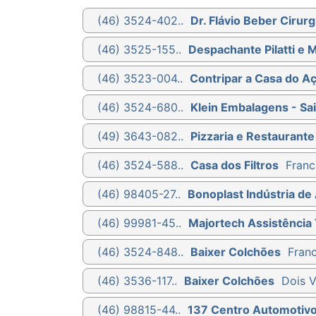
(46) 3524-402..
Dr. Flávio Beber Cirurg
(46) 3525-155..
Despachante Pilatti e 
(46) 3523-004..
Contripar a Casa do A
(46) 3524-680..
Klein Embalagens - Sa
(49) 3643-082..
Pizzaria e Restaurante
(46) 3524-588..
Casa dos Filtros
Franc
(46) 98405-27..
Bonoplast Indústria de 
(46) 99981-45..
Majortech Assistência 
(46) 3524-848..
Baixer Colchões
Franc
(46) 3536-117..
Baixer Colchões
Dois V
(46) 98815-44..
137 Centro Automotiv