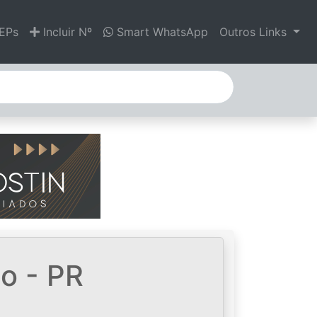
EPs
Incluir Nº
Smart WhatsApp
Outros Links
o - PR