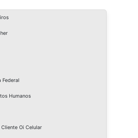
iros
lher
a Federal
eitos Humanos
Cliente Oi Celular