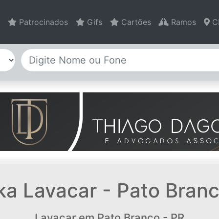
Patrocinados
Gifs
Cartões
Ramos
C
a Lavacar - Pato Branc
Lavacar em Pato Branco - PR