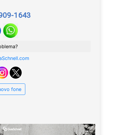
9909-1643
oblema?
aSchnell.com
 novo fone