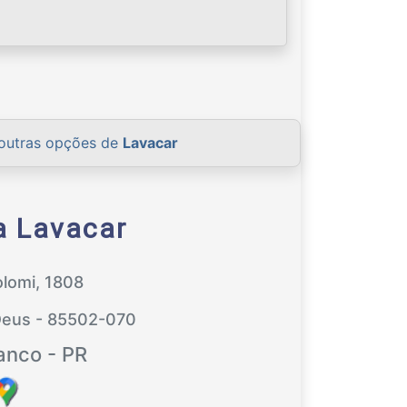
 outras opções de
Lavacar
a Lavacar
olomi, 1808
Deus - 85502-070
anco - PR