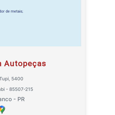
dor de metais;
m Autopeças
Tupi, 5400
bi - 85507-215
anco - PR