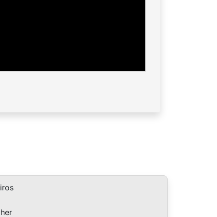
iros
lher