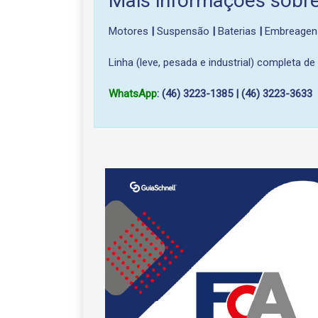
Mais informações sobr
Motores
|
Suspensão
|
Baterias
|
Embreage
Linha (leve, pesada e industrial) completa de f
WhatsApp
: (46) 3223-1385 | (46) 3223-3633