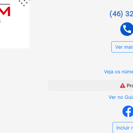
(46) 3
Ver mai
Veja os núm
Pr
Ver no Gui
Incluir