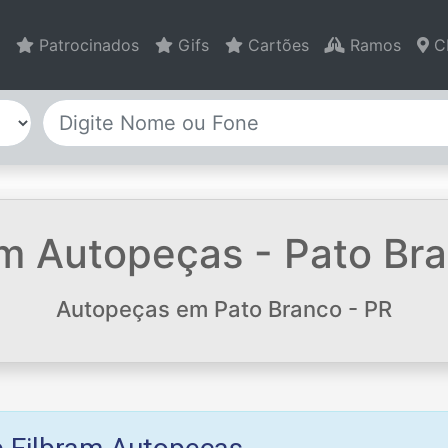
Patrocinados
Gifs
Cartões
Ramos
C
m Autopeças - Pato Bra
Autopeças em Pato Branco - PR