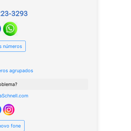
223-3293
s números
eros agrupados
oblema?
aSchnell.com
 novo fone