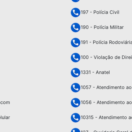
197 - Polícia Civil
190 - Polícia Militar
191 - Polícia Rodoviári
100 - Violação de Dir
1331 - Anatel
1057 - Atendimento ao 
lecom
1056 - Atendimento ao
lular
10315 - Atendimento a