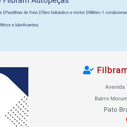
e Filbram Autopeças
ns
|
Pastilhas de freio
|
Óleo hidráulico e motor
|
Militec-1 condiciona
iltros e lubrificantes;
Filbra
Avenida 
Bairro Morum
Pato Br