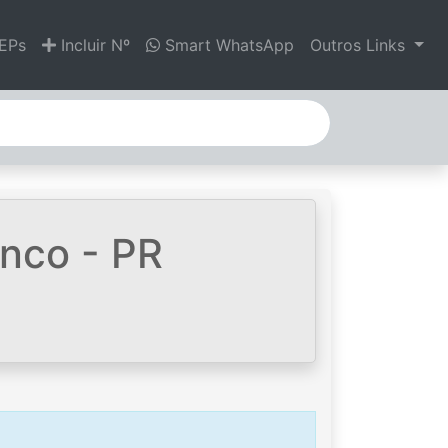
EPs
Incluir Nº
Smart WhatsApp
Outros Links
nco - PR